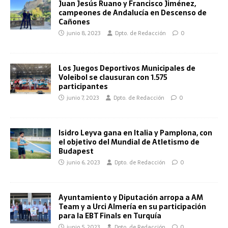
Juan Jesús Ruano y Francisco Jiménez,
campeones de Andalucía en Descenso de
Cañones
junio 8, 2023
Dpto. de Redacción
0
Los Juegos Deportivos Municipales de
Voleibol se clausuran con 1.575
participantes
junio 7, 2023
Dpto. de Redacción
0
Isidro Leyva gana en Italia y Pamplona, con
el objetivo del Mundial de Atletismo de
Budapest
junio 6, 2023
Dpto. de Redacción
0
Ayuntamiento y Diputación arropa a AM
Team y a Urci Almería en su participación
para la EBT Finals en Turquía
junio 5, 2023
Dpto. de Redacción
0